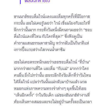
พลังใจที่หายไป
ฮานนาฮ์ชอบดื่มไวน์แดงและดื่มทุกครั้งที่มีโอกาส
กระนั้น เธอไม่เคยรู้เลยว่า ไวน์ เชื่อมโยงกับอะไรที่
ลึกกว่านั้นมาก กระทั่งวันหนึ่งมีคนถามเธอว่า “ชอบ
ดื่มไวน์แดงที่ไหน กับใครที่สุด?” ซึ่งฟังดูเป็น
คำถามแสนธรรมดาสามัญ ทว่ากลับเป็นวินาทีแห่
งการปิ๊งแวบสว่างไสวจนน้ำตาซึม
เธอไม่เคยตระหนักเลยว่าเธอชอบดื่มไวน์ “ที่บ้าน”
มากกว่าสถานที่ใด และดื่ม “กับแม่” มากกว่าใคร
คนอื่น ยิ่งไปกว่านั้น เธอระลึกถึงวัยเด็กที่ว่าวันไหน
ได้ดื่มไวน์ แปลว่าวันนั้นแม่กลับมาบ้านแล้ว มวล
หมอกแห่งภาพความทรงจำต่างๆ ผุดขึ้นให้เธอ
“เห็นอีกครั้ง” ว่าในวัยเด็ก แม่ของฮันนาฮ์ทำงานที่
ต้องเดินทางเสมอและจะไม่อยู่บ้านครั้งละเป็นเวลา