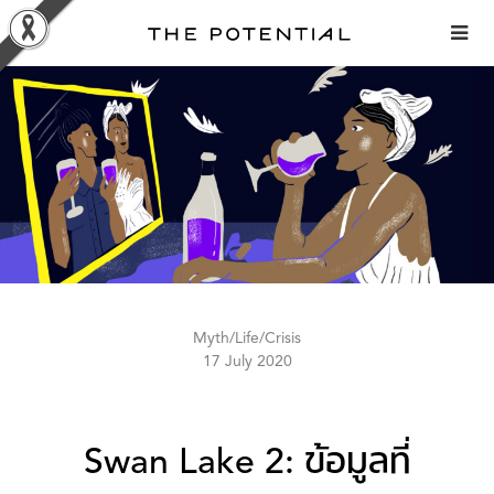
Skip
to
content
Myth/Life/Crisis
17 July 2020
Swan Lake 2: ข้อมูลที่