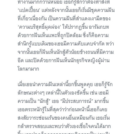
ทำงานมากกว่านี้หน่อย เธอก็รู้สึกว่าต้องทำสิ่งที่
‘แปดเปื้อน’ แต่หลังจากนั้นเธอก็เริ่มมีชุดความฝัน
ที่เกี่ยวเนื่องกัน เป็นความฝันที่สำแดงเงามืดของ
‘ความบริสุทธิ์ผุดผ่อง’ ให้ปรากฏขึ้น อารัมภบท
ด้วยการฝันเห็นแพะที่ถูกปิดล้อม ซึ่งก็คือความ
สำนึกรู้แบบเดิมของเธอมีความคับแคบจำกัด ทว่า
จากนั้นเธอก็ฝันเห็นนักสู้ตัวน้อยข้างถนนที่มีความ
อึด และปิดด้วยการฝันเห็นนักธุรกิจหญิงผู้ผ่าน
โลกมามาก
เมื่อเธอนำความฝันเหล่านี้ยกขึ้นพูดคุย เธอก็รู้จัก
ลักษณะต่างๆ เหล่านี้ในตัวเองชัดขึ้น เช่น เธอมี
ความเป็น “นักสู้” เธอ “มีประสบการณ์” มากขึ้น
เธอตระหนักรู้ในที่สุดว่าว่าก่อนหน้านี้เธอก็เคย
สงสัยวาระซ่อนเร้นของคนอื่นเหมือนกัน เธอเริ่ม
กล้าตรวจสอบและพบว่าตัวเองเชื่อใจคนได้มาก