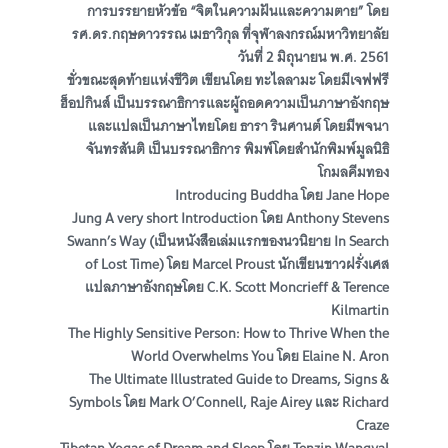
การบรรยายหัวข้อ “จิตในความฝันและความตาย” โดย
รศ.ดร.กฤษดาวรรณ เมธาวิกุล ที่จุฬาลงกรณ์มหาวิทยาลัย
วันที่ 2 มิถุนายน พ.ศ. 2561
ชั่วขณะสุดท้ายแห่งชีวิต เขียนโดย ทะไลลามะ โดยมีเจฟฟรี
ฮ็อปกินส์ เป็นบรรณาธิการและผู้ถอดความเป็นภาษาอังกฤษ
และแปลเป็นภาษาไทยโดย ธารา รินศานต์ โดยมีพจนา
จันทรสันติ เป็นบรรณาธิการ พิมพ์โดยสำนักพิมพ์มูลนิธิ
โกมลคีมทอง
Introducing Buddha โดย Jane Hope
Jung A very short Introduction โดย Anthony Stevens
Swann’s Way (เป็นหนังสือเล่มแรกของนวนิยาย In Search
of Lost Time) โดย Marcel Proust นักเขียนชาวฝรั่งเศส
แปลภาษาอังกฤษโดย C.K. Scott Moncrieff & Terence
Kilmartin
The Highly Sensitive Person: How to Thrive When the
World Overwhelms You โดย Elaine N. Aron
The Ultimate Illustrated Guide to Dreams, Signs &
Symbols โดย Mark O’Connell, Raje Airey และ Richard
Craze