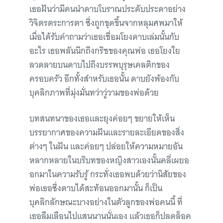
เธอฝันว่ามีคนนำดาบโบราณประดับประดาอย่าง
วิจิตรตระการตา ซึ่งถูกขุดขึ้นจากหลุมศพมาให้
เมื่อได้รับคำถามว่าเธอเชื่อมโยงดาบเล่มนั้นกับ
อะไร เธอพลันนึกถึงกริชของคุณพ่อ เธอโยงใย
ลวดลายบนดาบไปถึงบรรพบุรุษเคลติกของ
ครอบครัว อีกทั้งสำหรับเธอนั้น ดาบยังพ้องกับ
บุคลิกภาพที่มุ่งมั่นทว่าวู่วามของพ่อด้วย
บทสนทนาของเธอและยุงค่อยๆ ขยายให้เห็น
บรรยากาศของความฝันและรายละเอียดของสิ่ง
ต่างๆ ในฝัน และค่อยๆ ปล่อยให้ความหมายอัน
หลากหลายในบริบทของหญิงสาวเองนั้นคลี่เผยอ
อกมาในความรับรู้ กระทั่งเธอพบด้วยว่านิสัยของ
พ่อเธอซึ่งดาบได้สะท้อนออกมานั้น ก็เป็น
บุคลิกลักษณะบางอย่างในตัวลูกของพ่อคนนี้ ที่
เธอลืมเลือนไปแสนนานนั่นเอง แล้วเธอก็ปลดล็อค