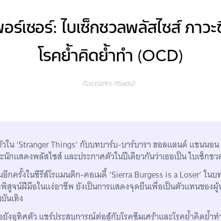
ร์เซอร์: ไบเซ็กชวลพลัสไซส์ ภาวะซ
โรคย้ำคิดย้ำทำ (OCD)
เรื่อง
ณิชากร ศรีเพชรดี
วใน ‘Stranger Things’ กับบทบาร์บ-บาร์บารา ฮอลแลนด์ แชนนอน เพอ
นักแสดงพลัสไซส์ และประกาศตัวในปีเดียวกันว่าเธอเป็น ไบเซ็กชว
นอีกครั้งในซีรีส์โรแมนติก-คอเมดี้ ‘Sierra Burgess is a Loser’ ในบ
ิสูจน์ฝีมือในแง่อาชีพ ยังเป็นการแสดงจุดยืนเพื่อเป็นตัวแทนของผู
บันเทิง
เธอยังอุทิศตัว แชร์ประสบการณ์ต่อสู้กับโรคซึมเศร้าและโรคย้ำคิดย้ำ