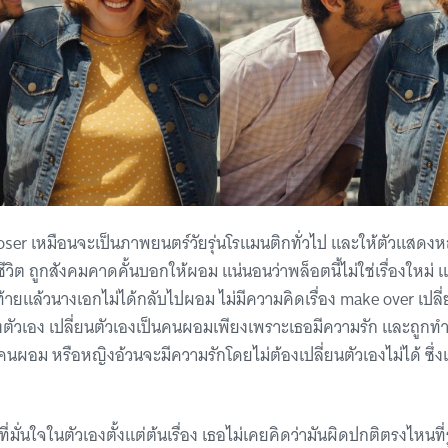
oser เหมือนจะเป็นภาพยนตร์วัยรุ่นโรแมนติกทั่วไป และให้ตัวแสดงหญิ
ิต ถูกสังคมคาดคั้นบอกให้ผอม แน่นอนว่าพล็อตนี้ไม่ใช่เรื่องใหม่ แ
ดท้ายแล้วนางเอกไม่ได้กลับไปผอม ไม่มีความคิดเรื่อง make over เปลี่
ตัวเอง เปลี่ยนตัวเองเป็นคนผอมเพียงเพราะเธอมีความรัก และถูกทำใ
นผอม หรือหญิงอ้วนจะมีความรักโดยไม่ต้องเปลี่ยนตัวเองไม่ได้ ซึ่งเ
ี่มั่นใจในตัวเองตั้งแต่ต้นเรื่อง เธอไม่เคยคิดว่ามันผิดปกติตรงไหนที่ร