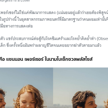
 Burgess is a Loser
เพอร์เซอร์ไม่ใช่แค่พัฒนาการแสดง (แน่นอนอยู่แล้วว่าเธอต้องพิสูจน์
อในรูปร่างนี้ ในอุตสาหกรรมภาพยนตร์ที่มีมาตรฐานว่าคนผอมเท่านั้น
ฝีมือทางการแสดงต่อ
ศตัว แชร์ประสบการณ์ต่อสู้กับโรคซึมเศร้าและโรคย้ำคิดย้ำทำ (Obs
เด็ก ซึ่งครั้งหนึ่งมันพร่าผลาญชีวิตจนเคยอยากฆ่าตัวตายมาแล้ว
์ คือ แชนนอน เพอร์เซอร์ ในนามไบเซ็กชวลพลัสไซส์