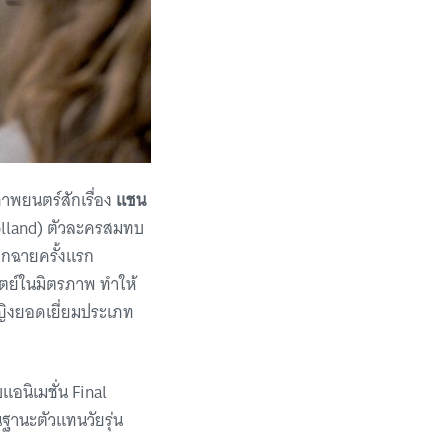
าพยนตร์สักเรื่อง
แชน
olland) ตัวละครสมทบ
ออกฉายครั้งแรก
ัตย์ในมิตรภาพ ทำให้
หญิงยอดเยี่ยมประเภท
แอนิเมชั่น Final
ฐานะตัวแทนวัยรุ่น