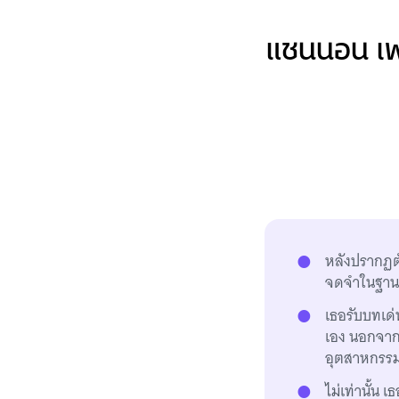
แชนนอน เพอ
หลังปรากฏตั
จดจำในฐานะ
เธอรับบทเด่
เอง นอกจากพ
อุตสาหกรรม
ไม่เท่านั้น 