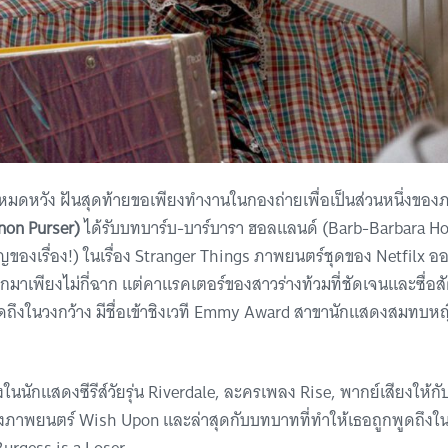
มดหวัง ฝันสุดท้ายขอเพียงทำงานในกองถ่ายเพื่อเป็นส่วนหนึ่งของภ
non Purser)
ได้รับบทบาร์บ-บาร์บารา ฮอลแลนด์ (Barb-Barbara H
คัญของเรื่อง!) ในเรื่อง Stranger Things ภาพยนตร์ชุดของ Netfilx 
าเพียงไม่กี่ฉาก แต่คาแรคเตอร์ของสาวร่างท้วมที่ชัดเจนและซื่อส
พูดถึงในวงกว้าง มีชื่อเข้าชิงเวที Emmy Award สาขานักแสดงสมทบ
งในนักแสดงซีรีส์วัยรุ่น Riverdale, ละครเพลง Rise, พากย์เสียงให้กับ
งภาพยนตร์ Wish Upon และล่าสุดกับบทบาทที่ทำให้เธอถูกพูดถึงใน