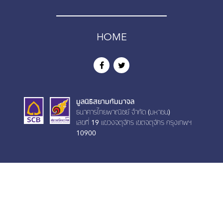
HOME
มูลนิธิสยามกัมมาจล
ธนาคารไทยพาณิชย์ จำกัด (มหาชน)
เลขที่ 19 เเขวงจตุจักร เขตจตุจักร กรุงเทพฯ
10900