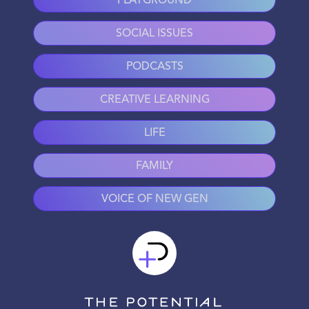
PLAYGROUND
SOCIAL ISSUES
PODCASTS
CREATIVE LEARNING
LIFE
FAMILY
VOICE OF NEW GEN