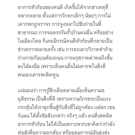
อาการหัวร้อนของคนดี เกิดขึ้นได้จากสาเหตุที่
หลากหลาย ตั้งแต่การโกหกเล็กๆ น้อยๆ การไม่
เคารพกฎจราจร การจูงหมาไปขับถ่ายในที่
สาธารณะ การจอดรถริมรั้วบ้านคนอื่น หรืออย่าง
ในเมืองไทย ก็เคยมีกรณีคนดีหัวร้อนที่กลายเป็น
ข่าวคราวหลายครั้ง เช่น การทะเลาะวิวาททำร้าย
ร่างกายกันบนท้องถนน การผรุสวาทด่าทอถึงขั้น
ลงไม้ลงมือ เพราะเห็นคนอื่นไม่เคารพในสิ่งที่
ตนเองเคารพเทิดทูน
แน่นอนว่า การรู้สึกเดือดดาลเมื่อเห็นความอ
ยุติธรรม เป็นสิ่งที่ดี เพราะความโกรธจะเป็นแรง
กระตุ้นให้เราลุกขึ้นสู้กับสิ่งที่ไม่ถูกต้อง แต่ดร.เชอ
ร์แมน ได้ตั้งข้อสังเกตว่า จริงๆ แล้ว คนที่เสพติด
อาการหัวร้อน ไม่ได้เป็นเพราะพวกเขาคิดว่ากำลัง
ต่อสู้เพื่อความถูกต้อง หรืออุดมการณ์อันสูงส่ง