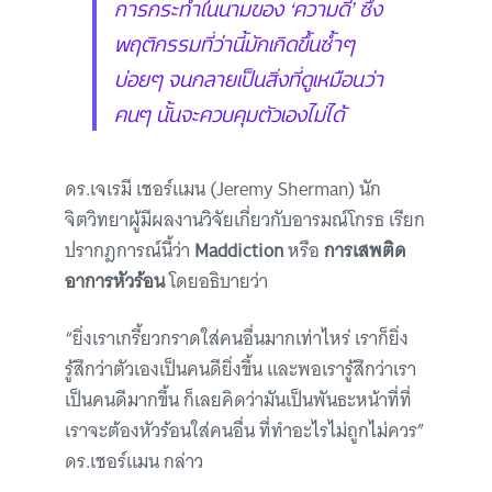
การกระทำในนามของ ‘ความดี’ ซึ่ง
พฤติกรรมที่ว่านี้มักเกิดขึ้นซ้ำๆ
บ่อยๆ จนกลายเป็นสิ่งที่ดูเหมือนว่า
คนๆ นั้นจะควบคุมตัวเองไม่ได้
ดร.เจเรมี เชอร์แมน (Jeremy Sherman) นัก
จิตวิทยาผู้มีผลงานวิจัยเกี่ยวกับอารมณ์โกรธ เรียก
ปรากฎการณ์นี้ว่า
Maddiction
หรือ
การเสพติด
อาการหัวร้อน
โดยอธิบายว่า
“ยิ่งเราเกรี้ยวกราดใส่คนอื่นมากเท่าไหร่ เราก็ยิ่ง
รู้สึกว่าตัวเองเป็นคนดียิ่งขึ้น และพอเรารู้สึกว่าเรา
เป็นคนดีมากขึ้น ก็เลยคิดว่ามันเป็นพันธะหน้าที่ที่
เราจะต้องหัวร้อนใส่คนอื่น ที่ทำอะไรไม่ถูกไม่ควร”
ดร.เชอร์แมน กล่าว