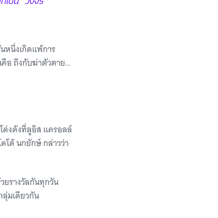
นหนึ่งเกิดแพ้การ
นคือ ถึงกับฆ่าตัวตาย…
ด่งดังที่ลูอิส แครอลล์
โด้ นกยักษ์ กล่าวว่า
้วยรางวัลกันทุกวัน
กลุ่มเดียวกัน