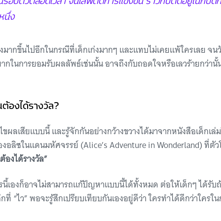
หนึ่ง
ากขึ้นไปอีกในกรณีที่เด็กเก่งมากๆ และแทบไม่เคยแพ้ใครเลย จนวั
องยากในการยอมรับผลลัพธ์เช่นนั้น อาจถึงกับถอดใจหรือเลวร้ายกว่านั้
ต้องได้รางวัล?
ก้ไขผลเสียแบบนี้ และรู้จักกันอย่างกว้างขวางได้มาจากหนังสือเด็กเล่มโ
อลิซในแดนมหัศจรรย์ (Alice’s Adventure in Wonderland) ที่ตัวโด
้องได้รางวัล”
รนี้เองก็อาจไม่สามารถแก้ปัญหาแบบนี้ได้ทั้งหมด ต่อให้เด็กๆ ได้รับถ
ึกที่ “ไว” พอจะรู้สึกเปรียบเทียบกันเองอยู่ดีว่า ใครทำได้ดีกว่าใครใน