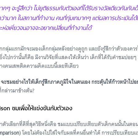
มากๆ จะรู้สึกว่า ไม่ยุติธรรมกับตัวเองที่ได้รับรางวัลเดียวกันกับเด็ก
กว่ามาก ในสถานที่ทำงาน คนที่ทุ่มเทมากๆ แต่ผลการประเมินได
จะห่อเหี่ยวจนอาจจะอยากเปลี่ยนที่ทำงานได้
เด็กกลุ่มแรกมักจะมองเด็กกลุ่มหลังอย่างดูถูก และยังรู้สึกว่าตัวเองค
ยิ่งไปกว่านั้นก็คือ มีงานวิจัยที่แสดงให้เห็นว่า เด็กที่ได้รับคำชมบ่อ
างคนเสพติดความคิดแบบนี้เลยทีเดียว
า
จะชมอย่างไรให้เด็กรู้สึกภาคภูมิใจในตนเอง กระตุ้นให้ก้าวหน้าไปอย
ี่กล่าวมาข้างต้น?
on ชมเพื่อให้แข่งขันกับตัวเอง
นว่าตัวเลือกที่ดีที่สุดวิธีหนึ่งคือ ชมแบบเปรียบเทียบตัวเด็กคนนั้นในตอน
mparison
) โดยไม่ต้องไปใส่ใจกับผลที่คนอื่นทำได้ การเปรียบเทียบแบ