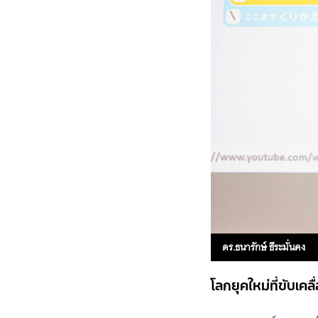
ดร.ธนารักษ์ ธีระมั่นคง
โลกยุคใหม่ที่ขับเ