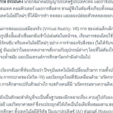
กษ์ ธีระมั่นคง
นายกสมาคมปัญญาประดิษฐ์ประเทศไทย และราชบัณ
นเทศ คอมพิวเตอร์ และการสื่อสาร ชวนผู้ฟังในห้องซึ่งเกือบทั้งหมด
พเทคโนโลยีใหม่ๆ ที่ได้มีการทำ ทดลอง และลองปล่อยตัวทดลองออกมา
ียนการสอนแบบเสมือนจริง (Virtual Reality: VR) การ ของเล่นเด็กเล็กที่
ยรูปสิ่งนั้นแล้วเชื่อมกลับเข้าไปเล่นต่อในหน้าจอ, เรียนการสอนโดย
ร้คนขับ หรือเทคโนโลยีใหม่ๆ อย่าง การจำลองจับสิ่งของ (ไม่ได้จับจริง
นอยู่ อันแปลว่าในอนาคตเราอาจสั่งงานกับอุปกรณ์ต่างๆ โดยที่ไม่ต้องใ
่ดูจะล้ำสมัย และเป็นเทรนด์การศึกษาโลกกำลังดำเนินไป
 จะโยงกลับมาที่ห้องเรียนว่า ปัจจุบันเทคโนโลยีเปลี่ยนเร็วมาก รวมท
เช่น การระบาดของโควิด-19) และโลกยุคใหม่ที่ขับเคลื่อนด้วย ‘นวัตกรร
การศึกษาจะปรับตัวอย่างไร จะสร้างคนที่มี ‘นวัตกรรมทางความคิด’
ังเป็นทักษะสำคัญที่จะเป็นพื้นฐานของอีกหลายเรื่อง ควบคู่ไปกับ
ลยี และวิทยาศาสตร์ ซึ่งจะประยุกต์ให้เกิดเป็นไอเดียที่ผสมผสาน สอ
ศึกษา ทั้งเทคโนโลยีดิจิทัล ปัญญาประดิษฐ์ (AI) หุ่นยนต์ (Robotic