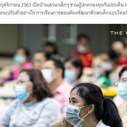
 พฤศจิกายน 2563 เปิดบ้านเสวนาเล็กๆ ชวนผู้ปกครองคุยกันประเด็น 
ัยจะปรับตัวอย่างไร การเรียนการสอนต้องพัฒนาทักษะเด็กแบบไหน