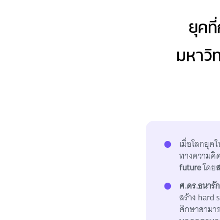
ยุคท
มหาวิท
เมื่อโลกยุค
ทางความคิด
future
โดย
ส
ศ.ดร.ธนารักษ
สร้าง hard 
ศึกษาสามาร