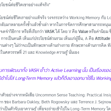
ระโยชน์ต่อชีวิตเขาอย่างแท้จริง”
ประโยชน์ต่อชีวิตเราอย่างแท้จริง วงจรระหว่าง Working Memory กั
ปกลับมาหลายครั้งซ้ำแล้วซ้ำเล่า หากในการจัดการศึกษาสามารถหนุนเ
ดจำวิธีการ หรือที่เรียกว่า
VASK
ได้ โดย V คือ
Value
หรือค่านิยม 
น การเป็นคนดี เห็นแก่ประโยชน์ส่วนรวม เห็นแก่ผู้อื่น, A คือ
Attitude
านต่างๆ ไม่ว่าจะเป็นทักษะทางด้านร่างกาย ทักษะทางด้านการคิด ท
กษะในศตวรรษที่ 21 และ Knowledge ความรู้ นั่นเอง
รับการพัฒนาทั้ง VASK ย้ำว่า Active Learning นั้น เป็นเรื่องข
ู้เข้าไปใส่ Long-Term Memory แล้วก็ดึงเอาออกมาใช้ใน Work
กตัวอย่างจากหนังสือ Uncommon Sense Teaching: Practical Insig
rn ของ Barbara Oakley, Beth Rogowsky และ Terrence J. Sejnowsk
่าเป็นตัวจับเอาความรู้ เพื่อจะถ่ายเข้าไปใน Long-Term Memory 