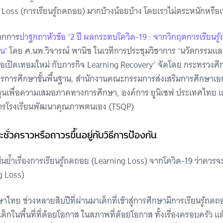
g Loss (การเรียนรู้ถดถอย) มากบ้างน้อยบ้าง โดยเราไม่ตระหนักหรือเพิ
ากการ
ปาฐกถาหัวข้อ ‘2 ปี ผลกระทบโควิด-19 : จากวิกฤตการเรียนรู้
คน’
โดย ศ.นพ.วิจารณ์ พานิช ในเวทีการประชุมวิชาการ ‘นวัตกรรมแ
บมือเปิดเทอมใหม่ กับภารกิจ Learning Recovery’ จัดโดย กระทรวงศึ
ารศึกษาขั้นพื้นฐาน, สำนักงานคณะกรรมการส่งเสริมการศึกษาเอก
ทุนเพื่อความเสมอภาคทางการศึกษา, องค์การ ยูนิเซฟ ประเทศไทย แล
งการโรงเรียนพัฒนาคุณภาพตนเอง (TSQP)
ชั่วคราวหรือถาวรขึ้นอยู่กับวิธีการป้องกัน
้นย้ำเรื่องการเรียนรู้ถดถอย (Learning Loss) จากโควิด-19 ว่าควร
g Loss)
ไทย ช่วงหลายสิบปีที่ผ่านมาเด็กที่เข้าสู่การศึกษามีการเรียนรู้ถดถ
็กในพื้นที่ที่ด้อยโอกาส ในสภาพที่ด้อยโอกาส ทั้งเรื่องครอบครัว แล้