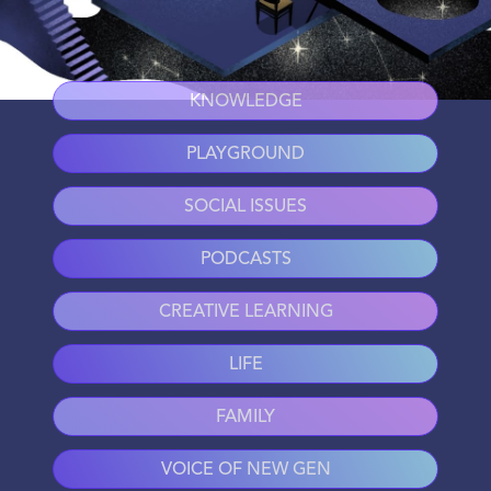
KNOWLEDGE
PLAYGROUND
SOCIAL ISSUES
PODCASTS
CREATIVE LEARNING
LIFE
FAMILY
VOICE OF NEW GEN