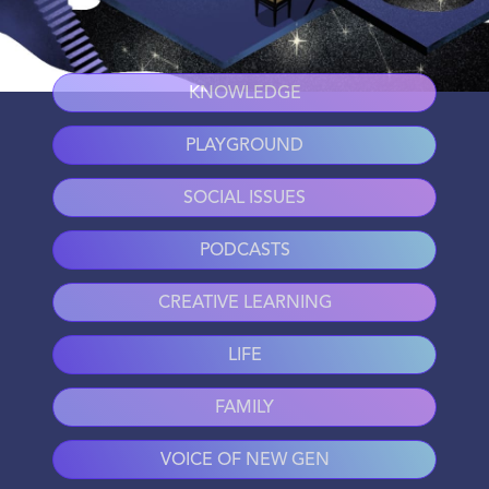
KNOWLEDGE
PLAYGROUND
SOCIAL ISSUES
PODCASTS
CREATIVE LEARNING
LIFE
FAMILY
VOICE OF NEW GEN