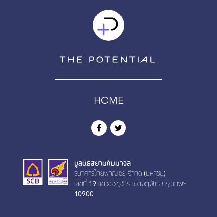
HOME
มูลนิธิสยามกัมมาจล
ธนาคารไทยพาณิชย์ จำกัด (มหาชน)
เลขที่ 19 เเขวงจตุจักร เขตจตุจักร กรุงเทพฯ
10900