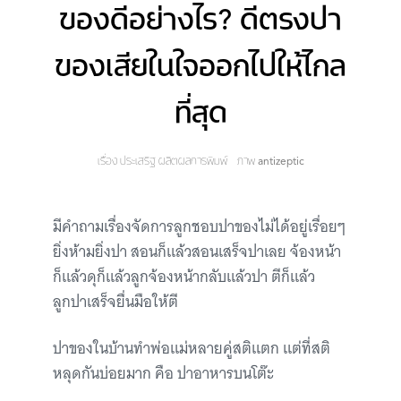
ของดีอย่างไร? ดีตรงปา
ของเสียในใจออกไปให้ไกล
ที่สุด
เรื่อง
ประเสริฐ ผลิตผลการพิมพ์
ภาพ
antizeptic
มีคำถามเรื่องจัดการลูกชอบปาของไม่ได้อยู่เรื่อยๆ
ยิ่งห้ามยิ่งปา สอนก็แล้วสอนเสร็จปาเลย จ้องหน้า
ก็แล้วดุก็แล้วลูกจ้องหน้ากลับแล้วปา ตีก็แล้ว
ลูกปาเสร็จยื่นมือให้ตี
ปาของในบ้านทำพ่อแม่หลายคู่สติแตก แต่ที่สติ
หลุดกันบ่อยมาก คือ ปาอาหารบนโต๊ะ