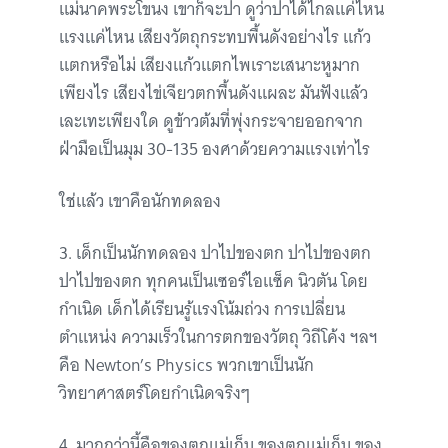
แม่นาคพระโขนง เขาก็จะปา ดูว่าปาได้ไกลแค่ไหน
แรงแค่ไหน เสียงวัตถุกระทบพื้นดังอย่างไร แก้ว
แตกหรือไม่ เสียงแก้วแตกไพเราะเสนาะหูมาก
เพียงไร เสียงไข่เจียวตกพื้นดังแผละ มันฟังแล้ว
เละเทะเพียงใด ดูข้าวต้มที่พุ่งกระจายออกจาก
ฝ่ามือเป็นมุม 30-135 องศาด้วยความแรงเท่าไร
ใช่แล้ว เขาคือนักทดลอง
3. เด็กเป็นนักทดลอง ปาไปของตก ปาไปของตก
ปาไปของตก ทุกคนเป็นเซอร์ไอแซ็ค นิวตัน โดย
กำเนิด เด็กได้เรียนรู้แรงโน้มถ่วง การเปลี่ยน
ตำแหน่ง ความเร็วในการตกของวัตถุ วิถีโค้ง ฯลฯ
คือ Newton’s Physics พวกเขาเป็นนัก
วิทยาศาสตร์โดยกำเนิดจริงๆ
4. มากกว่านี้คือของตกแม่เก็บ ของตกแม่เก็บ ของ