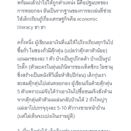
พร้อมแล้วปาไปให้ถูกตำแหน่ง นี่คือปฐมบทของ
การทอยกอง อันเป็นรากฐานของการละเล่นที่ช่วย
ให้เด็กเรียนรู้เรื่องเศรษฐกิจคือ economic
literacy ฮา ฮา
ครั้งหนึ่ง ผู้เขียนเอาเงินที่แม่ให้ไปโรงเรียนทุกวันไป
ซื้อถั่ว ในซองถั่วมีตุ๊กตุ่น (แปลว่าตุ๊กตาตัวน้อย)
แถมมาซองละ 1 ตัว บ้างเป็นรูปโกลด้า บ้างเป็นรูป
โรดั๊ก (ตัวละครในหุ่นอภินิหารของเท็ตซึกะ โอซามุ
ซึ่งสร้างเป็นหนังทีวีเมื่อห้าสิบปีก่อน) เด็กรุ่นเรา
สะสมตุ๊กตุ่นไปเล่นทอยกอง ผู้เขียนเริ่มด้วยตุ๊กตุ่น
5 ตัวเพราะแม่จับได้ว่าเอาเงินไปซื้อขนมจึงสั่งห้าม
จากตุ๊กตุ่นห้าตัวผมเล่นกลับบ้านได้ 2 ถังใหญ่ๆ
แม่เอาไปบรรจุถุงละ 5-10 ตัววางขายหน้าบ้าน
(แต่ไม่เห็นจะแบ่งเงินเราอยู่ดี)