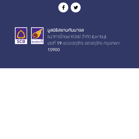
มูลนิธิสยามกัมมาจล
ธนาคารไทยพาณิชย์ จำกัด (มหาชน)
เลขที่ 19 เเขวงจตุจักร เขตจตุจักร กรุงเทพฯ
10900