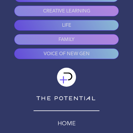
CREATIVE LEARNING
LIFE
FAMILY
VOICE OF NEW GEN
HOME