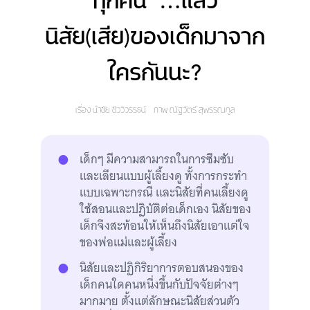
ทุกคน’ …แล้ว
นิสัย(เสีย)ของเด็กมาจาก
ใครกันนะ?
เรื่อง
นำชัย ชีววิวรรธน์
ภาพ
ณัฐวัตร์ สุพรรณกูล
เด็กๆ มีความสามารถในการซึมซับ
และเลียนแบบผู้เลี้ยงดู ทั้งการกระทำ
แบบเฉพาะกรณี และนิสัยที่คนเลี้ยงดู
ใช้สอนและปฏิบัติต่อเด็กเอง นิสัยของ
เด็กจึงสะท้อนให้เห็นถึงนิสัยเอาแต่ใจ
ของพ่อแม่และผู้เลี้ยง
นิสัยและปฏิกิริยาการตอบสนองของ
เด็กคนใดคนหนึ่งขึ้นกับปัจจัยต่างๆ
มากมาย ตั้งแต่ลักษณะนิสัยส่วนตัว