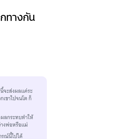
แยกทางกัน
นี้จะส่งผลแค่ระ
พวกเขาไปจนโต ก็
ส่งผลกระทบทำให้
่างพ่อหรือแม่
รณ์นี้ไปได้