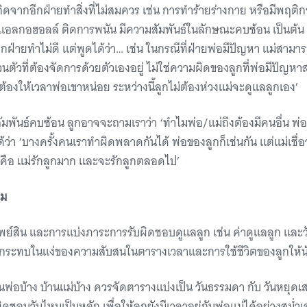
กิดจากอีกฝ่ายทำสิ่งที่ไม่สมควร เช่น การทำร้ายร่างกาย หรือมีพฤติก
ดแอลกอฮอลล์ ติดการพนัน มีความสัมพันธ์ในลักษณะคบซ้อน เป็นต้น 
่อีกฝ่ายทำไม่ดี แต่พูดได้ว่า… เช่น ในกรณีที่ฝ่ายพ่อมีปัญหา แม่สามาร
ตัวที่ต้องจัดการด้วยตัวเองอยู่ ไม่ใช่ความผิดของลูกที่พ่อมีปัญหาส่
ต้องให้เวลาพ่อเขาหน่อย ระหว่างนี้ลูกไม่ต้องห่วงแม่จะดูแลลูกเอง’
ัมพันธ์คบซ้อน ลูกอาจจะถามเราว่า ‘ทำไมพ่อ/แม่ถึงต้องมีคนอื่น พ่อ
่า ‘บางครั้งคนเราทำผิดพลาดกันได้ พ่อของลูกก็เช่นกัน แต่แม่เชื่อว่
ด คือ แม่รักลูกมาก และจะรักลูกตลอดไป’
อม
พย์สิน และการแบ่งภาระการรับผิดชอบดูแลลูก เช่น ค่าดูแลลูก และวั
ผลกระทบในแง่ของความสับสนในตารางเวลาและการใช้ชีวิตของลูกให้น้
านพ่อบ้าง บ้านแม่บ้าง ควรจัดตารางแบ่งเป็น วันธรรมดา กับ วันหยุดเส
ผิดชอบวันไหนเป็นหลัก เพื่อให้ลูกยังมีเวลาอยู่กับพ่อแม่ได้อย่างสม