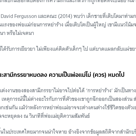
นทางกลับกันเธอกลับต้องการความรักและกลัวการถูกทอดทิ้งเป็นอย่างม
ง David Fergusson และคณะ (2014) พบว่า เด็กชายที่เติบโตมาท่า
แรงของพ่อแม่ก่อนการหย่าร้าง เมื่อเติบโตเป็นผู้ใหญ่ เขามีแนวโน้ม
ตนา หรือไม่เจตนา
ไม่ได้รับการเยียวยา ไม่เพียงแค่ติดตัวเด็กๆ ไป แต่บาดแผลกลับแผ
านะสามีภรรยาหมดลง ความเป็นพ่อแม่ไม่ (ควร) หมดไป
รแต่งงานของสองสามีภรรยาไม่อาจไปต่อได้ ‘การหย่าร้าง’ มักเป็นทางอ
 เหตุการณ์นี้ไม่ต่างอะไรกับการที่ตัวของเขาถูกฉีกออกเป็นสองส่วน ส่
มากเช่นกัน แม้ว่าหลังการหย่าพ่อแม่อาจจะต่างคนต่างใช้ชีวิตของตัว
จะหยุดลง ณ วินาทีที่พ่อแม่ยุติความสัมพันธ์
มขึ้นในประเทศไทยมากจนน่าใจหาย อ้างอิงจากข้อมูลสถิติจากสำนักบ