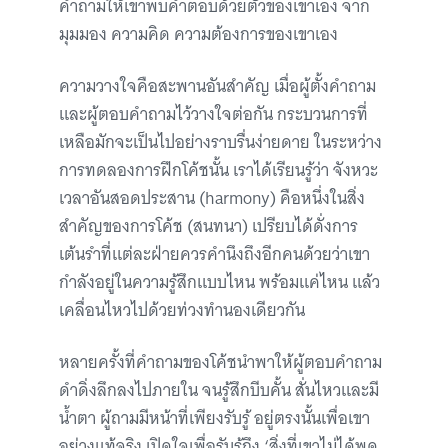
คำถามให้เขาพบคำตอบด้วยตัวของเขาเอง จาก
มุมมอง ความคิด ความต้องการของเขาเอง
ความวางใจคือสะพานอันสำคัญ เมื่อผู้ตั้งคำถาม
และผู้ตอบคำถามไว้วางใจต่อกัน กระบวนการที่
เหลือมักจะเป็นไปอย่างราบรื่นง่ายดาย ในระหว่าง
การทดลองการฝึกโค้ชนั้น เราได้เรียนรู้ว่า จังหวะ
เวลาอันสอดประสาน (harmony) คือหนึ่งในสิ่ง
สำคัญของการโค้ช (สนทนา) เปรียบได้ดั่งการ
เต้นรำที่แต่ละฝ่ายควรคำนึงถึงอีกคนด้วยว่าเขา
กำลังอยู่ในความรู้สึกแบบไหน พร้อมแค่ไหน แล้ว
เคลื่อนไหวไปด้วยท่วงทำนองเดียวกัน
หลายครั้งที่คำถามของโค้ชนำพาให้ผู้ตอบคำถาม
ดำดิ่งลึกลงไปภายใน จนรู้สึกบีบคั้น สั่นไหวและมี
น้ำตา ผู้ถามมีหน้าที่เพียงรับรู้ อยู่ตรงนั้นเพื่อเขา
อย่างแท้จริง เปิดใจเพื่อรับรู้ถึง ‘สิ่งที่เขาไม่ได้พูด