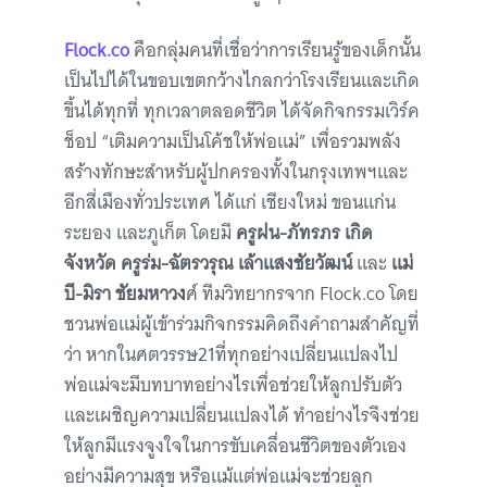
Flock.co
คือกลุ่มคนที่เชื่อว่าการเรียนรู้ของเด็กนั้น
เป็นไปได้ในขอบเขตกว้างไกลกว่าโรงเรียนและเกิด
ขึ้นได้ทุกที่ ทุกเวลาตลอดชีวิต ได้จัดกิจกรรมเวิร์ค
ช็อป “เติมความเป็นโค้ชให้พ่อแม่” เพื่อรวมพลัง
สร้างทักษะสำหรับผู้ปกครองทั้งในกรุงเทพฯและ
อีกสี่เมืองทั่วประเทศ ได้แก่ เชียงใหม่ ขอนแก่น
ระยอง และภูเก็ต โดยมี
ครูฝน-ภัทรภร เกิด
จังหวัด ครูร่ม-ฉัตรวรุณ เล้าแสงชัยวัฒน์
และ
แม่
บี-มิรา ชัยมหาวง
ศ์ ทีมวิทยากรจาก Flock.co โดย
ชวนพ่อแม่ผู้เข้าร่วมกิจกรรมคิดถึงคำถามสำคัญที่
ว่า หากในศตวรรษ21ที่ทุกอย่างเปลี่ยนแปลงไป
พ่อแม่จะมีบทบาทอย่างไรเพื่อช่วยให้ลูกปรับตัว
และเผชิญความเปลี่ยนแปลงได้ ทำอย่างไรจึงช่วย
ให้ลูกมีแรงจูงใจในการขับเคลื่อนชีวิตของตัวเอง
อย่างมีความสุข หรือแม้แต่พ่อแม่จะช่วยลูก