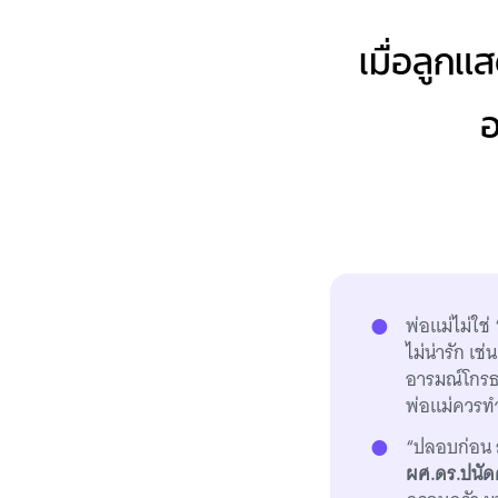
เมื่อลูก
อ
พ่อแม่ไม่ใช่
ไม่น่ารัก เช
อารมณ์โกรธ ห
พ่อแม่ควรท
“ปลอบก่อน สอ
ผศ.ดร.ปนัด