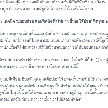
งเพื่อนอยู่ดี เพราะฉะนั้นคำตอบทั้งสามข้อนี้เป็นวินัยเชิงลบ เนื่องจา
องลูก ด้วยมองข้ามอารมณ์ลูกไปโดยอาจตั้งใจหรือไม่ก็ตาม
ี?
เทคนิค ‘ปลอบก่อน สอนทีหลัง ฟังให้มาก ชื่นชมให้บ่อย’ ที่ครูหม่อ
สองเหตุการณ์เกิดขึ้นเสมอ นั่นคือ ‘อารมณ์’ และ ‘พฤติกรรม’ ของล
มก็ได้ พฤติกรรมที่ไม่เหมาะสมแน่นอนว่าเราจะต้องสอน กรณีนี้ลู
ว่าเป็นเรื่องที่ไม่สมควร แต่วินัยเชิงบวกบอกว่า ขอให้ปลอบก่อน แล้
ทคนิคการสร้างวินัยเชิงบวกประสบความสำเร็จในข้อนี้ก็คือ (.) จุดฟ
ื่องหมายจุด หมายถึงการจบประโยค เช่นในกรณีนี้
นูเลยตีเพื่อน. อึบแล้วจุดฟูลสต็อปเอาไว้ บางครั้งเรานำไปใช้เราอาจจ
ว่าหนูโกรธ หนูเลยตีเพื่อน แต่! หนูจะไปทำร้ายคนอื่นไม่ได้นะลูก ด้วย
โดยไม่รู้ตัวนี้ ทำให้พ่อแม่เผลอทำร้ายความรู้สึกลูก ดังนั้นตั้งแต่
ห้กลืนมันลงไปก่อน เพราะว่าเดี๋ยวเราไปปลอบทีหลัง”