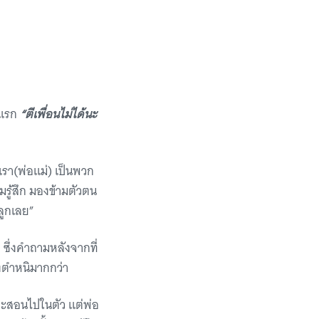
้อแรก
“ตีเพื่อนไม่ได้นะ
บ เรา(พ่อแม่) เป็นพวก
รู้สึก มองข้ามตัวตน
้ลูกเลย”
 ซึ่งคำถามหลังจากที่
ิงตำหนิมากกว่า
ละสอนไปในตัว แต่พ่อ