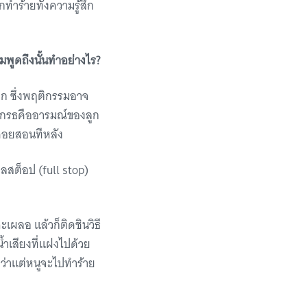
กทำร้ายทั้งความรู้สึก
มพูดถึงนั้นทำอย่างไร?
ูก ซึ่งพฤติกรรมอาจ
กโกรธคืออารมณ์ของลูก
วค่อยสอนทีหลัง
ูลสต็อป (full stop)
ะเผลอ แล้วก็ติดชินวิธี
น้ำเสียงที่แฝงไปด้วย
คำว่าแต่หนูจะไปทำร้าย