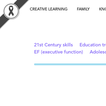
Skip
to
CREATIVE LEARNING
FAMILY
KN
content
21st Century skills
Education t
EF (executive function)
Adolesc